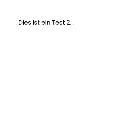
Filmvermittler:in finden
Dies ist ein Test 2…
Mitglied werden
Wer wir sind
Was wir tun
Kontakt